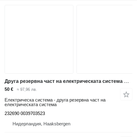
Друга резервна част на електрическата система Contactor 232690 за стакер Linde L12LHP
50 €
≈ 97,96 лв.
Електрическа система - друга резервна част на
електрическата система
232690 0039703523
Нидерландия, Haaksbergen