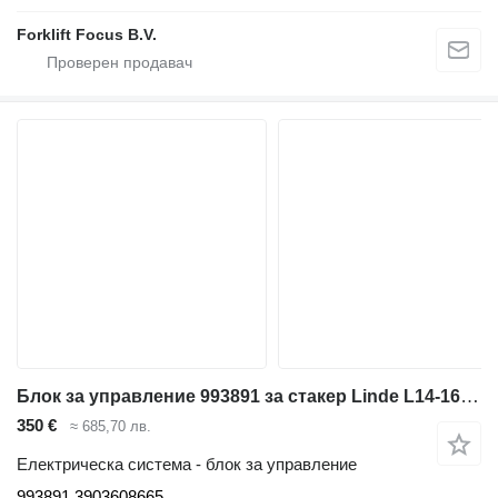
Forklift Focus B.V.
Блок за управление 993891 за стакер Linde L14-16/L16AP-16AP/L14APi
350 €
≈ 685,70 лв.
Електрическа система - блок за управление
993891 3903608665