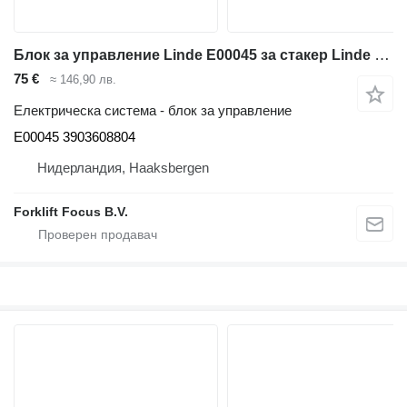
Блок за управление Linde E00045 за стакер Linde L12/16R, Series 139/140/144/149/372
75 €
≈ 146,90 лв.
Електрическа система - блок за управление
E00045 3903608804
Нидерландия, Haaksbergen
Forklift Focus B.V.