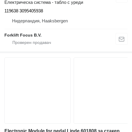
Електрическа система - табло с уреди
119638 3095405938
Нидерландия, Haaksbergen
Forklift Focus B.V.
Electronic Module for pedal Linde 601808 за стакер Linde L12/16R Series 139, T20R, Series 140