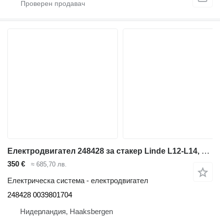
Електродвигател 248428 за стакер Linde L12-L14, Series 131/132/133/1111/1190
350 €
≈ 685,70 лв.
Електрическа система - електродвигател
248428 0039801704
Нидерландия, Haaksbergen