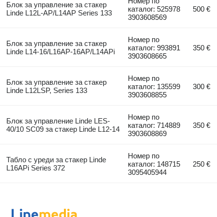
Номер по
Блок за управление за стакер
каталог: 525978
500 €
Linde L12L-AP/L14AP Series 133
3903608569
Номер по
Блок за управление за стакер
каталог: 993891
350 €
Linde L14-16/L16AP-16AP/L14APi
3903608665
Номер по
Блок за управление за стакер
каталог: 135599
300 €
Linde L12LSP, Series 133
3903608855
Номер по
Блок за управление Linde LES-
каталог: 714889
350 €
40/10 SC09 за стакер Linde L12-14
3903608869
Номер по
Табло с уреди за стакер Linde
каталог: 148715
250 €
L16APi Series 372
3095405944