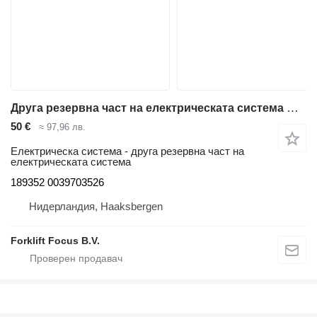
Друга резервна част на електрическата система Contactor with metal sheet 189352 за стакер Linde L14-L16,L14AP-116AP
50 €
≈ 97,96 лв.
Електрическа система - друга резервна част на
електрическата система
189352 0039703526
Нидерландия, Haaksbergen
Forklift Focus B.V.