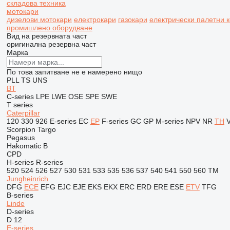
складова техника
мотокари
дизелови мотокари
електрокари
газокари
електрически палетни 
промишлено оборудване
Вид на резервната част
оригинална резервна част
Марка
По това запитване не е намерено нищо
PLL
TS
UNS
BT
C-series
LPE
LWE
OSE
SPE
SWE
T series
Caterpillar
120
330
926
E-series
EC
EP
F-series
GC
GP
M-series
NPV
NR
TH
V
Scorpion
Targo
Pegasus
Hakomatic B
CPD
H-series
R-series
520
524
526
527
530
531
533
535
536
537
540
541
550
560
TM
Jungheinrich
DFG
ECE
EFG
EJC
EJE
EKS
EKX
ERC
ERD
ERE
ESE
ETV
TFG
B-series
Linde
D-series
D 12
E-series