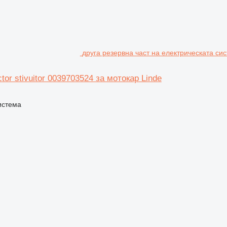
друга резервна част на електрическата сис
or stivuitor 0039703524 за мотокар Linde
истема