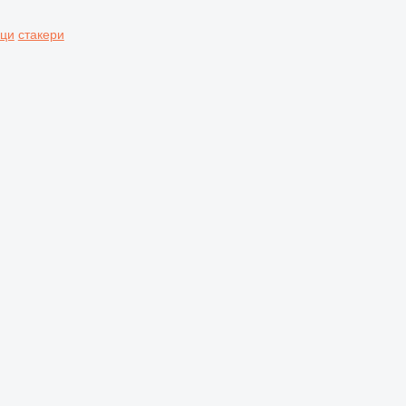
аци
стакери