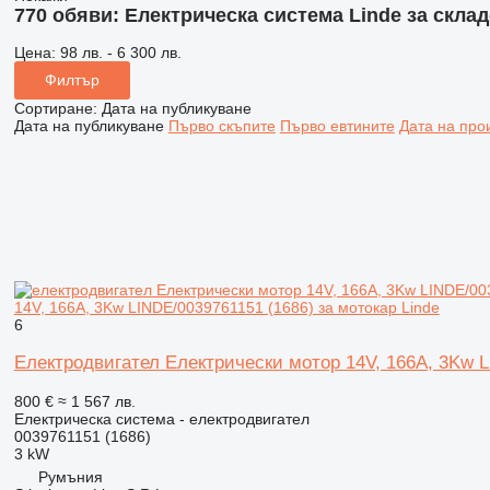
770 обяви:
Електрическа система Linde за скла
Цена:
98 лв. - 6 300 лв.
Филтър
Сортиране
:
Дата на публикуване
Дата на публикуване
Първо скъпите
Първо евтините
Дата на про
14V, 166A, 3Kw LINDE/0039761151 (1686) за мотокар Linde
6
Електродвигател Електрически мотор 14V, 166A, 3Kw L
800 €
≈ 1 567 лв.
Електрическа система - електродвигател
0039761151 (1686)
3 kW
Румъния