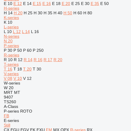
E 10
E 12
E 14
E 15
E 16
E 18
E 20
E 25
E 30
E 35
E 50
H-series
H 14
H 20
H 25
H 30
H 35
H 40
H 50
H 60
H 80
K-series
K 10
L-series
L 10
L 12
L 14
L 16
N-series
N 20
P-series
P 30
P 50
P 60
P 250
R-series
R 10
R 12
R 14
R 16
R 17
R 20
T-series
T 16
T 18
T 20
T 30
V-series
V 08
V 10
V 12
W-series
W 20
MRT
MT
9407
TS260
A-Class
P-series
ROTO
FB
E-series
Still
CX
EGU
EGV
EK
EXU
FM
MX
OPX
R-series
RX