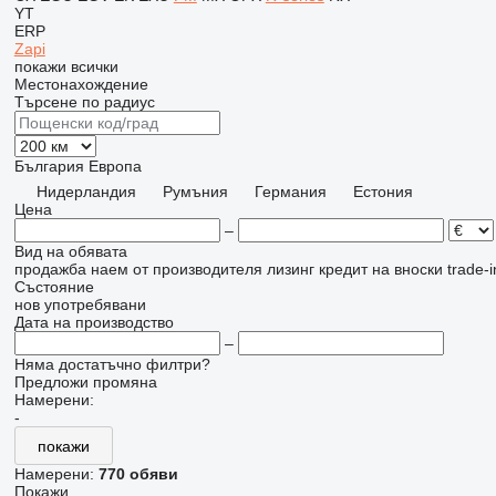
YT
ERP
Zapi
покажи всички
Местонахождение
Търсене по радиус
България
Европа
Нидерландия
Румъния
Германия
Естония
Цена
–
Вид на обявата
продажба
наем
от производителя
лизинг
кредит
на вноски
trade-
Състояние
нов
употребявани
Дата на производство
–
Няма достатъчно филтри?
Предложи промяна
Намерени:
-
покажи
Намерени:
770 обяви
Покажи