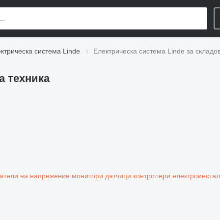
ктрическа система Linde
Електрическа система Linde за складо
а техника
атели на напрежение
монитори
датчици
контролери
електроинста