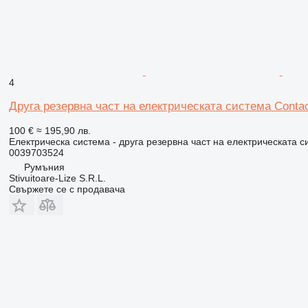
4
Друга резервна част на електрическата система Contact
100 €
≈ 195,90 лв.
Електрическа система - друга резервна част на електрическата с
0039703524
Румъния
Stivuitoare-Lize S.R.L.
Свържете се с продавача