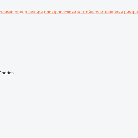
колички
ордер пикъри
електровлекачи
контейнерни товарачи
ричтр
-series