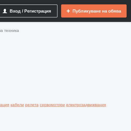
Вход / Регистрация
Публикуване на обява
ва техника
лация
кабели
релета
сервомотори
електрозадвижвания