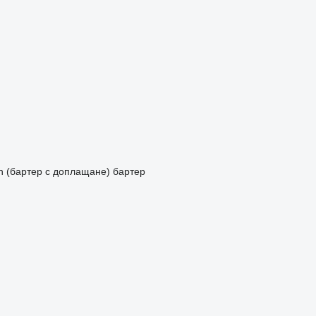
in (бартер с доплащане)
бартер