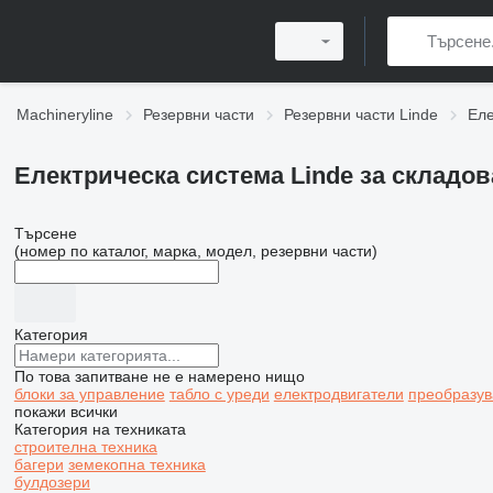
Machineryline
Резервни части
Резервни части Linde
Еле
Електрическа система Linde за складов
Търсене
(номер по каталог, марка, модел, резервни части)
Категория
По това запитване не е намерено нищо
блоки за управление
табло с уреди
електродвигатели
преобразув
покажи всички
Категория на техниката
строителна техника
багери
земекопна техника
булдозери