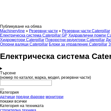
Публикуване на обява
Machineryline
»
Резервни части
»
Резервни части Caterpillar
Електрическа система Caterpillar GP
Хидравлични помпи Cat
Хидромотори Caterpillar
Поворотни редуктори Caterpillar
Дю
Опорни валяци Caterpillar
Блоки за управление Caterpillar
З
Електрическа система Cater
Търсене
(номер по каталог, марка, модел, резервни части)
Категория
датчици
предни фарове
монитори
покажи всички
Категория на техниката
строителна техника