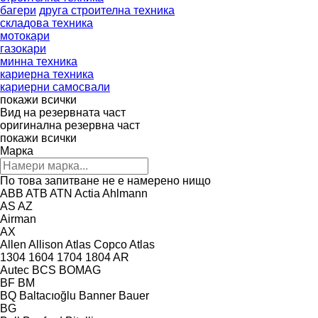
багери
друга строителна техника
складова техника
мотокари
газокари
минна техника
кариерна техника
кариерни самосвали
покажи всички
Вид на резервната част
оригинална резервна част
покажи всички
Марка
По това запитване не е намерено нищо
ABB
ATB
ATN
Actia
Ahlmann
AS
AZ
Airman
AX
Allen
Allison
Atlas Copco
Atlas
1304
1604
1704
1804
AR
Autec
BCS
BOMAG
BF
BM
BQ
Baltacıoğlu
Banner
Bauer
BG