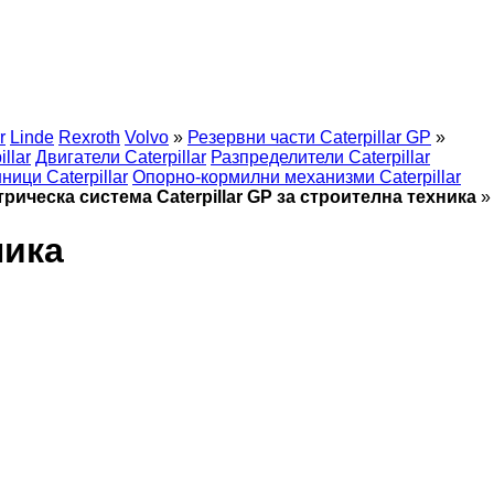
r
Linde
Rexroth
Volvo
»
Резервни части Caterpillar GP
»
llar
Двигатели Caterpillar
Разпределители Caterpillar
ици Caterpillar
Опорно-кормилни механизми Caterpillar
рическа система Caterpillar GP за строителна техника
»
ника