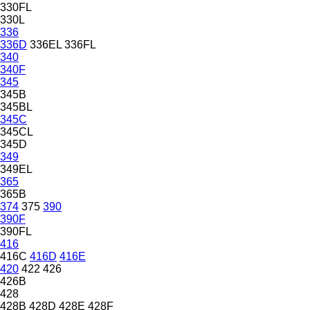
330FL
330L
336
336D
336EL
336FL
340
340F
345
345B
345BL
345C
345CL
345D
349
349EL
365
365B
374
375
390
390F
390FL
416
416C
416D
416E
420
422
426
426B
428
428B
428D
428E
428F