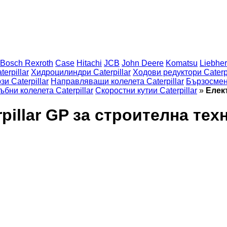
Bosch Rexroth
Case
Hitachi
JCB
John Deere
Komatsu
Liebher
erpillar
Хидроцилиндри Caterpillar
Ходови редуктори Caterpi
зи Caterpillar
Направляващи колелета Caterpillar
Бързосменн
ъбни колелета Caterpillar
Скоростни кутии Caterpillar
»
Елект
pillar GP за строителна тех