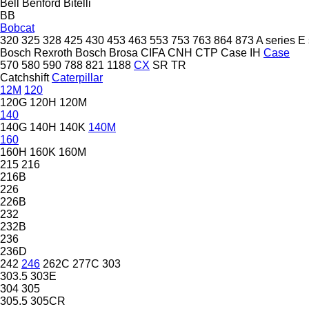
Bell
Benford
Bitelli
BB
Bobcat
320
325
328
425
430
453
463
553
753
763
864
873
A series
E 
Bosch Rexroth
Bosch
Brosa
CIFA
CNH
CTP
Case IH
Case
570
580
590
788
821
1188
CX
SR
TR
Catchshift
Caterpillar
12M
120
120G
120H
120M
140
140G
140H
140K
140M
160
160H
160K
160M
215
216
216B
226
226B
232
232B
236
236D
242
246
262C
277C
303
303.5
303E
304
305
305.5
305CR