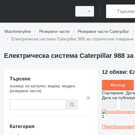
Machineryline
Резервни части
Резервни части Caterpillar
Електрическа система Caterpillar 988 за строителни товарачи
Електрическа система Caterpillar 988 з
12 обяви:
Ел
Търсене
Филтър
(номер по каталог, марка, модел,
резервни части)
Сортиране
:
Дата
Дата на публику
1
Преобразувате
Категория