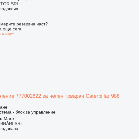
CTOR SRL
продавача
мерите резервна част?
а още сега!
на част
ление 777002622 за челен товарач Caterpillar 988
ване
стема - блок за управление
tu Mare
BRĂRI SRL
продавача