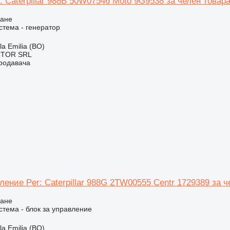
: Caterpillar 988B 50W07546 Moto 9G9538 за челен товарач
ване
стема - генератор
a Emilia (BO)
CTOR SRL
продавача
ление Per: Caterpillar 988G 2TW00555 Centr 1729389 за че
ване
стема - блок за управление
a Emilia (BO)