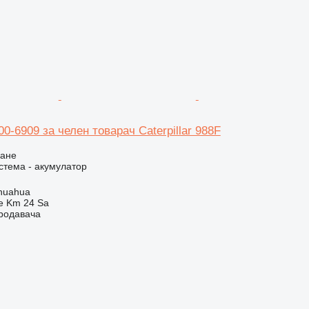
0-6909 за челен товарач Caterpillar 988F
ване
стема - акумулатор
huahua
e Km 24 Sa
продавача