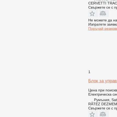
CERVETTI TRA
Свържете се с 
Не можете да на
Изпратете заявк
Поръчай резерв
1
Блок за управ
Цена при поиск
Електрическа си
Румъния, Sa
RĂTEZ DEZMEM
Свържете се с 