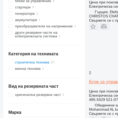
блоки за управление
Цена при поиск
Електрическа си
стартери
Гърция, Elefs
генератори
CHRISTOS CHAT
акумулатори
Свържете се с 
преобразуватели на напрежение
други резервни части на
електрическата система
Категория на техниката
строителна техника
минна техника
багери
2
пътностроителна техника
кариерна техника
багери товарачи
земекопна техника
асфалтополагачи
съчленени самосвали
Блок за управ
Вид на резервната част
строителни товарачи
булдозери
Цена при поиск
грейдери
верижни товарачи
оригинална резервна част
Електрическа си
485-5429 521-07
челни товарачи
Обединени ар
Mohammad AL kar
Марка
Свържете се с 