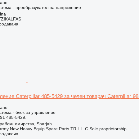
ване
стема - преобразувател на напрежение
ina
ZIKALFAS
продавача
ление Caterpillar 485-5429 за челен товарач Caterpillar 
ване
стема - блок за управление
91 485-5429.
абски емирства, Sharjah
my New Heavy Equip Spare Parts TR L.L.C Sole proprietorship
продавача