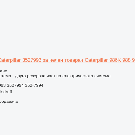
terpillar 3527993 за челен товарач Caterpillar 986K 988
ване
стема - друга резервна част на електрическата система
993 3527994 352-7994
sdruff
продавача