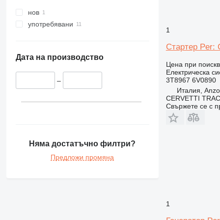
нов
употребявани
1
Стартер Per: 
Дата на производство
Цена при поиск
Електрическа си
3T8967 6V0890
–
Италия, Anzol
CERVETTI TRA
Свържете се с 
Няма достатъчно филтри?
Предложи промяна
1