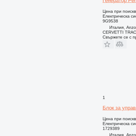
Генератор Per
Цена при поиск
Електрическа си
9G9538
Италия, Anzol
CERVETTI TRA
Свържете се с 
1
Блок за управ
Цена при поиск
Електрическа си
1729389
Италия, Anzol