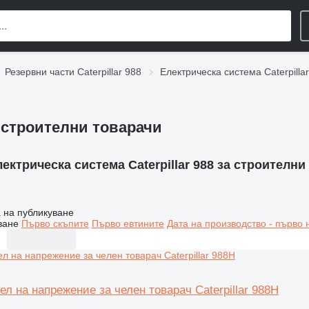
Резервни части Caterpillar 988
Електрическа система Caterpilla
а строителни товарачи
ектрическа система Caterpillar 988 за строителни
 на публикуване
ване
Първо скъпите
Първо евтините
Дата на производство - първо 
л на напрежение за челен товарач Caterpillar 988H