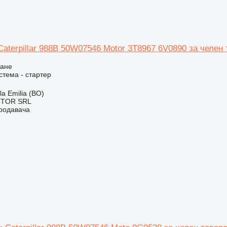
Caterpillar 988B 50W07546 Motor 3T8967 6V0890 за челен т
ване
стема - стартер
a Emilia (BO)
CTOR SRL
продавача