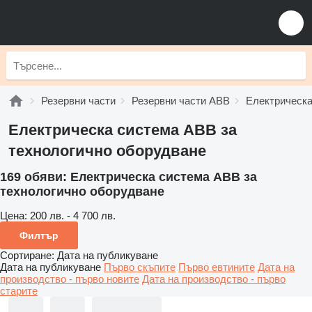
Резервни части
Резервни части ABB
Електрическ
Електрическа система ABB за
технологично оборудване
169 обяви:
Електрическа система ABB за
технологично оборудване
Цена:
200 лв. - 4 700 лв.
Филтър
Сортиране
:
Дата на публикуване
Дата на публикуване
Първо скъпите
Първо евтините
Дата на
производство - първо новите
Дата на производство - първо
старите