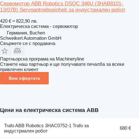
Сервомотор ABB Robotics DSQC 346U (3HAB8101-
13/07B) Servoantriebseinheit за индустриален робот
420 €
≈ 822,90 лв.
Електрическа система - сервомотор
Германия, Buchen
Schweikert Automation GmbH
Свържете се с продавача
Партньорска програма на Machineryline
Станете наш партньор и ще получавате печалба за всеки
привлечен клиент
Виж офертата
Цени на електрическа система ABB
Trafo ABB Robotics 3HAC0752-1 Trafo за
680 €
индустриален робот