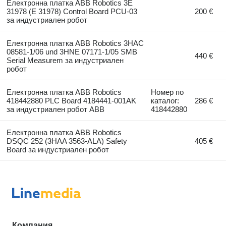
Електронна платка ABB Robotics 3E
31978 (E 31978) Control Board PCU-03
200 €
за индустриален робот
Електронна платка ABB Robotics 3HAC
08581-1/06 und 3HNE 07171-1/05 SMB
440 €
Serial Measurem за индустриален
робот
Електронна платка ABB Robotics
Номер по
418442880 PLC Board 4184441-001AK
каталог:
286 €
за индустриален робот ABB
418442880
Електронна платка ABB Robotics
DSQC 252 (3HAA 3563-ALA) Safety
405 €
Board за индустриален робот
Компания