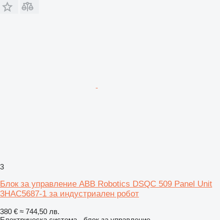
3
Блок за управление ABB Robotics DSQC 509 Panel Unit
3HAC5687-1 за индустриален робот
380 €
≈ 744,50 лв.
Електрическа система - блок за управление