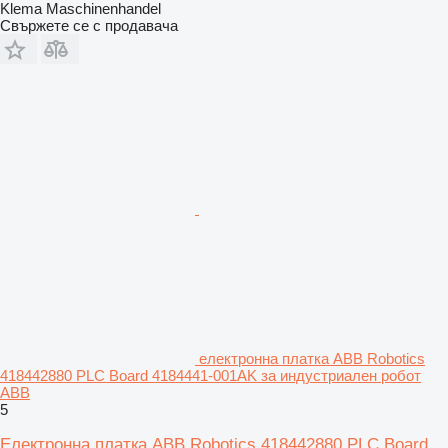
Klema Maschinenhandel
Свържете се с продавача
електронна платка ABB Robotics
418442880 PLC Board 4184441-001AK за индустриален робот
ABB
5
Електронна платка ABB Robotics 418442880 PLC Board