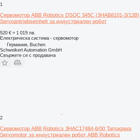
1
Сервомотор ABB Robotics DSQC 345C (3HAB8101-3/12B)
Servoantriebseinheit за индустриален робот
520 €
≈ 1 019 лв.
Електрическа система - сервомотор
Германия, Buchen
Schweikert Automation GmbH
Свържете се с продавача
2
Сервомотор ABB Robotics 3HAC17484-6/00 Tamagawa
Servomotor за индустриален робот ABB Robotics