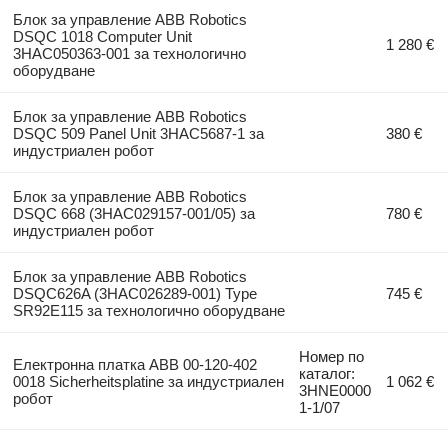
Блок за управление ABB Robotics
DSQC 1018 Computer Unit
1 280 €
3HAC050363-001 за технологично
оборудване
Блок за управление ABB Robotics
DSQC 509 Panel Unit 3HAC5687-1 за
380 €
индустриален робот
Блок за управление ABB Robotics
DSQC 668 (3HAC029157-001/05) за
780 €
индустриален робот
Блок за управление ABB Robotics
DSQC626A (3HAC026289-001) Type
745 €
SR92E115 за технологично оборудване
Номер по
Електронна платка ABB 00-120-402
каталог:
0018 Sicherheitsplatine за индустриален
1 062 €
3HNE0000
робот
1-1/07