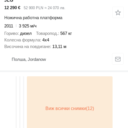
JLG
12 290 €
52 900 PLN
≈ 24 070 лв.
Ножична работна платформа
2011
3 925 м/ч
Гориво
дизел
Товаропод.
567 кг
Колесна формула
4x4
Височина на повдигане
13,11 м
Полша, Jordanow