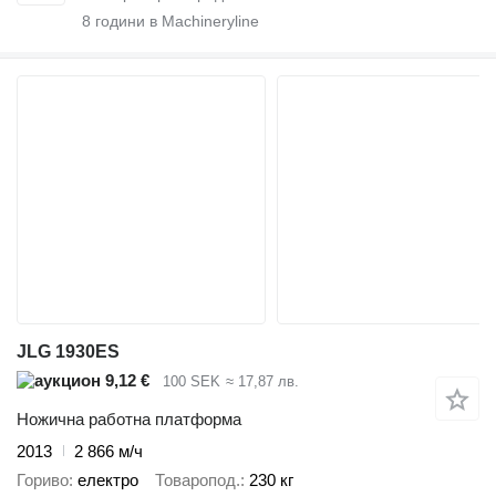
8
години в Machineryline
JLG 1930ES
9,12 €
100 SEK
≈ 17,87 лв.
Ножична работна платформа
2013
2 866 м/ч
Гориво
електро
Товаропод.
230 кг