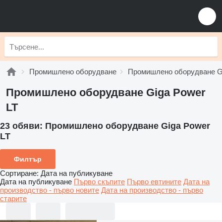
Промишлено оборудване
Промишлено оборудване G
Промишлено оборудване Giga Power
LT
23 обяви:
Промишлено оборудване Giga Power
LT
Филтър
Сортиране
:
Дата на публикуване
Дата на публикуване
Първо скъпите
Първо евтините
Дата на
производство - първо новите
Дата на производство - първо
старите