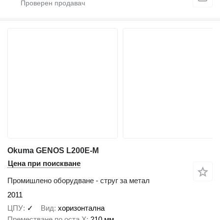
Okuma GENOS L200E-M
Цена при поискване
Промишлено оборудване - струг за метал
2011
ЦПУ
✓
Вид
хоризонтална
Преместване по оста X
210 мм