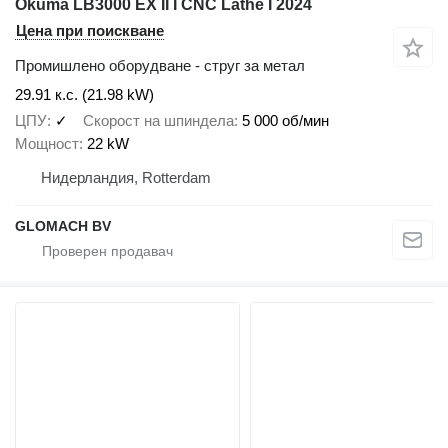
Okuma LB3000 EX II I CNC Lathe I 2024
Цена при поискване
Промишлено оборудване - струг за метал
29.91 к.с. (21.98 kW)
ЦПУ
✓
Скорост на шпиндела
5 000 об/мин
Мощност
22 kW
Нидерландия, Rotterdam
GLOMACH BV