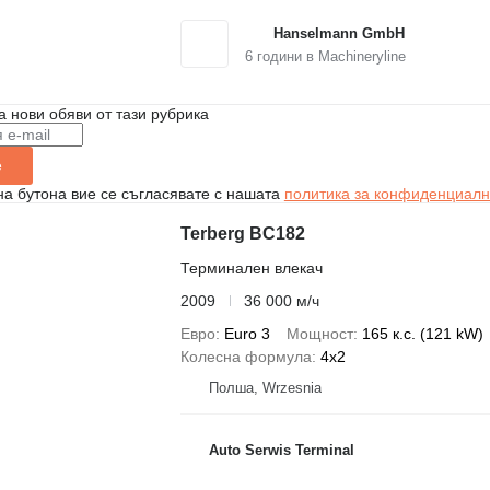
Hanselmann GmbH
6
години в Machineryline
а нови обяви от тази рубрика
е
на бутона вие се съгласявате с нашата
политика за конфиденциалн
Terberg BC182
Терминален влекач
2009
36 000 м/ч
Евро
Euro 3
Мощност
165 к.с. (121 kW)
Колесна формула
4x2
Полша, Wrzesnia
Auto Serwis Terminal