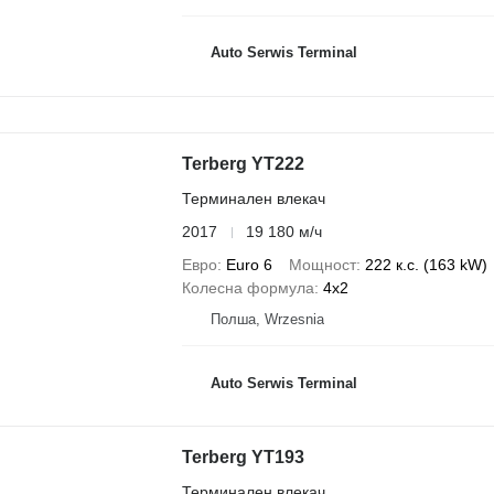
Auto Serwis Terminal
Terberg YT222
Терминален влекач
2017
19 180 м/ч
Евро
Euro 6
Мощност
222 к.с. (163 kW)
Колесна формула
4x2
Полша, Wrzesnia
Auto Serwis Terminal
Terberg YT193
Терминален влекач