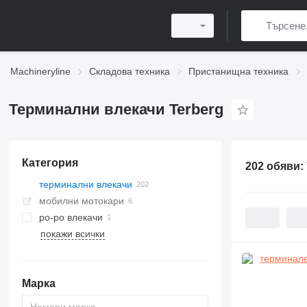
Machineryline
Складова техника
Пристанищна техника
Терминални влекачи Terberg
Категория
202 обяви:
терминални влекачи
мобилни мотокари
ро-ро влекачи
покажи всички
Марка