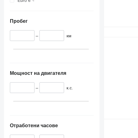
Euro 6
Пробег
–
км
Мощност на двигателя
–
к.с.
Отработени часове