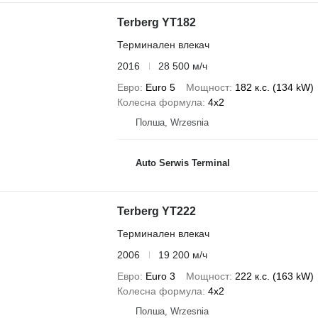
Terberg YT182
Терминален влекач
2016
28 500 м/ч
Евро
Euro 5
Мощност
182 к.с. (134 kW)
Колесна формула
4x2
Полша, Wrzesnia
Auto Serwis Terminal
Terberg YT222
Терминален влекач
2006
19 200 м/ч
Евро
Euro 3
Мощност
222 к.с. (163 kW)
Колесна формула
4x2
Полша, Wrzesnia