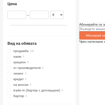
Цена
Великобритания
Дания
–
Германия
Полша
Абонирайте се з
Белгия
Литва
Абонирай с
покажи всички
Чрез натискане 
Вид на обявата
продажба
наем
аукцион
от производителя
лизинг
кредит
на вноски
trade-in (бартер с доплащане)
бартер