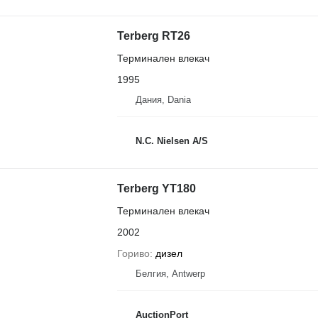
Terberg RT26
Терминален влекач
1995
Дания, Dania
N.C. Nielsen A/S
Terberg YT180
Терминален влекач
2002
Гориво
дизел
Белгия, Antwerp
AuctionPort