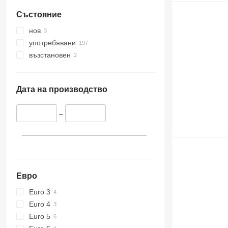
Състояние
нов
употребявани
възстановен
Дата на производство
–
Евро
Euro 3
Euro 4
Euro 5