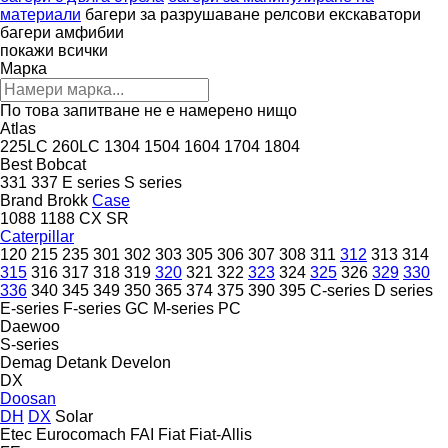
материали
багери за разрушаване
релсови екскаватори
багери амфибии
покажи всички
Марка
По това запитване не е намерено нищо
Atlas
225LC
260LC
1304
1504
1604
1704
1804
Best
Bobcat
331
337
E series
S series
Brand
Brokk
Case
1088
1188
CX
SR
Caterpillar
120
215
235
301
302
303
305
306
307
308
311
312
313
314
315
316
317
318
319
320
321
322
323
324
325
326
329
330
336
340
345
349
350
365
374
375
390
395
C-series
D series
E-series
F-series
GC
M-series
PC
Daewoo
S-series
Demag
Detank
Develon
DX
Doosan
DH
DX
Solar
Etec
Eurocomach
FAI
Fiat
Fiat-Allis