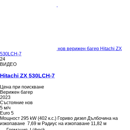
нов верижен багер Hitachi ZX
530LCH-7
24
ВИДЕО
Hitachi ZX 530LCH-7
Цена при поискване
Верижен багер
2023
Състояние
нов
5 м/ч
Euro 5
Мощност
295 kW (402 к.с.)
Гориво
дизел
Дълбочина на
изкопаване
7,69 м
Радиус на изкопаване
11,82 м
Германия, Lübeck