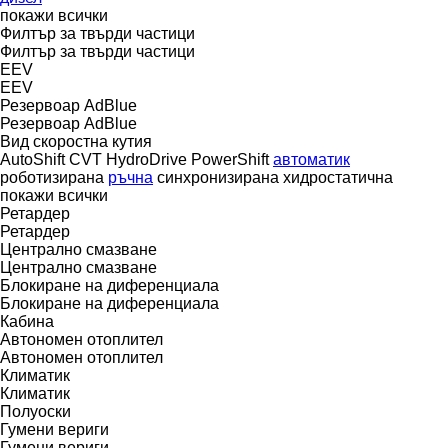
покажи всички
Филтър за твърди частици
Филтър за твърди частици
EEV
EEV
Резервоар AdBlue
Резервоар AdBlue
Вид скоростна кутия
AutoShift
CVT
HydroDrive
PowerShift
автоматик
роботизирана
ръчна
синхронизирана
хидростатична
покажи всички
Ретардер
Ретардер
Централно смазване
Централно смазване
Блокиране на диференциала
Блокиране на диференциала
Кабина
Автономен отоплител
Автономен отоплител
Климатик
Климатик
Полуоски
Гумени вериги
Гумени вериги