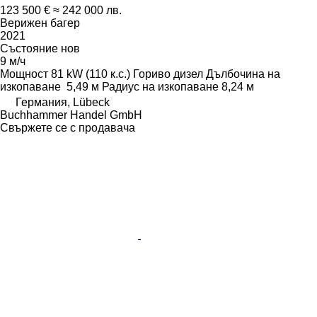
123 500 €
≈ 242 000 лв.
Верижен багер
2021
Състояние
нов
9 м/ч
Мощност
81 kW (110 к.с.)
Гориво
дизел
Дълбочина на
изкопаване
5,49 м
Радиус на изкопаване
8,24 м
Германия, Lübeck
Buchhammer Handel GmbH
Свържете се с продавача