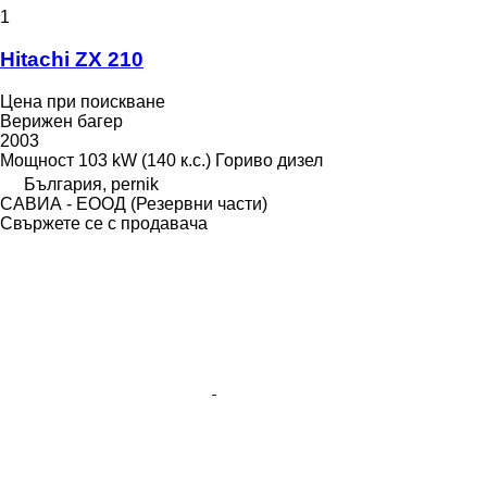
1
Hitachi ZX 210
Цена при поискване
Верижен багер
2003
Мощност
103 kW (140 к.с.)
Гориво
дизел
България, pernik
САВИА - ЕООД (Резервни части)
Свържете се с продавача