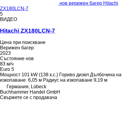
нов верижен багер Hitachi
ZX180LCN-7
5
ВИДЕО
Hitachi ZX180LCN-7
Цена при поискване
Верижен багер
2023
Състояние
нов
83 м/ч
Euro 5
Мощност
101 kW (138 к.с.)
Гориво
дизел
Дълбочина на
изкопаване
6,05 м
Радиус на изкопаване
9,19 м
Германия, Lübeck
Buchhammer Handel GmbH
Свържете се с продавача