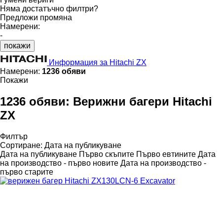
Няма достатъчно филтри?
Предложи промяна
Намерени:
-
покажи
Информация за Hitachi ZX
Намерени:
1236 обяви
Покажи
1236 обяви:
Верижни багери Hitachi
ZX
Филтър
Сортиране
:
Дата на публикуване
Дата на публикуване
Първо скъпите
Първо евтините
Дата
на производство - първо новите
Дата на производство -
първо старите