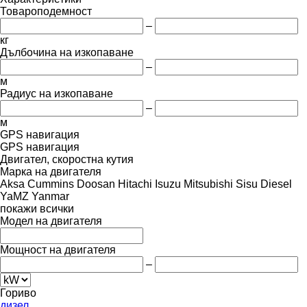
Товароподемност
–
кг
Дълбочина на изкопаване
–
м
Радиус на изкопаване
–
м
GPS навигация
GPS навигация
Двигател, скоростна кутия
Марка на двигателя
Aksa
Cummins
Doosan
Hitachi
Isuzu
Mitsubishi
Sisu Diesel
YaMZ
Yanmar
покажи всички
Модел на двигателя
Мощност на двигателя
–
Гориво
дизел