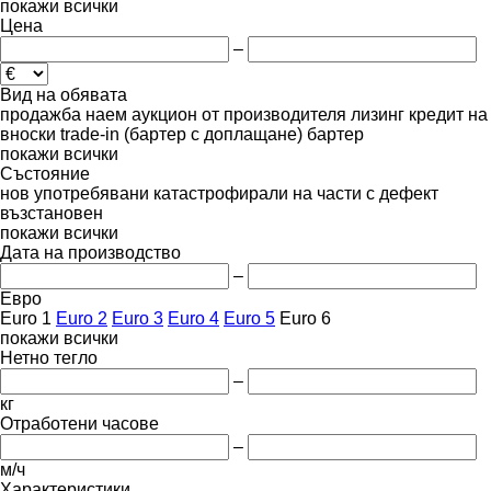
покажи всички
Цена
–
Вид на обявата
продажба
наем
аукцион
от производителя
лизинг
кредит
на
вноски
trade-in (бартер с доплащане)
бартер
покажи всички
Състояние
нов
употребявани
катастрофирали
на части
с дефект
възстановен
покажи всички
Дата на производство
–
Евро
Euro 1
Euro 2
Euro 3
Euro 4
Euro 5
Euro 6
покажи всички
Нетно тегло
–
кг
Отработени часове
–
м/ч
Характеристики