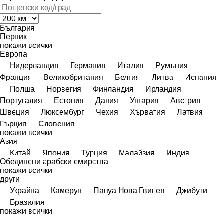
България
Перник
покажи всички
Европа
Нидерландия
Германия
Италия
Румъния
Франция
Великобритания
Белгия
Литва
Испания
Полша
Норвегия
Финландия
Ирландия
Португалия
Естония
Дания
Унгария
Австрия
Швеция
Люксембург
Чехия
Хърватия
Латвия
Гърция
Словения
покажи всички
Азия
Китай
Япония
Турция
Малайзия
Индия
Обединени арабски емирства
покажи всички
други
Украйна
Камерун
Папуа Нова Гвинея
Джибути
Бразилия
покажи всички