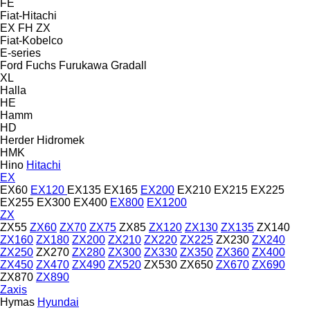
FE
Fiat-Hitachi
EX
FH
ZX
Fiat-Kobelco
E-series
Ford
Fuchs
Furukawa
Gradall
XL
Halla
HE
Hamm
HD
Herder
Hidromek
HMK
Hino
Hitachi
EX
EX60
EX120
EX135
EX165
EX200
EX210
EX215
EX225
EX255
EX300
EX400
EX800
EX1200
ZX
ZX55
ZX60
ZX70
ZX75
ZX85
ZX120
ZX130
ZX135
ZX140
ZX160
ZX180
ZX200
ZX210
ZX220
ZX225
ZX230
ZX240
ZX250
ZX270
ZX280
ZX300
ZX330
ZX350
ZX360
ZX400
ZX450
ZX470
ZX490
ZX520
ZX530
ZX650
ZX670
ZX690
ZX870
ZX890
Zaxis
Hymas
Hyundai