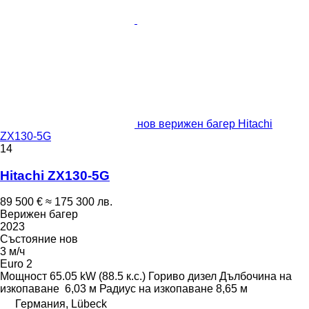
нов верижен багер Hitachi
ZX130-5G
14
Hitachi ZX130-5G
89 500 €
≈ 175 300 лв.
Верижен багер
2023
Състояние
нов
3 м/ч
Euro 2
Мощност
65.05 kW (88.5 к.с.)
Гориво
дизел
Дълбочина на
изкопаване
6,03 м
Радиус на изкопаване
8,65 м
Германия, Lübeck