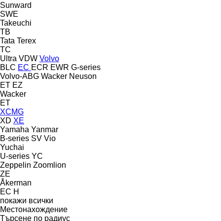
Sunward
SWE
Takeuchi
TB
Tata
Terex
TC
Ultra
VDW
Volvo
BLC
EC
ECR
EWR
G-series
Volvo-ABG
Wacker Neuson
ET
EZ
Wacker
ET
XCMG
XD
XE
Yamaha
Yanmar
B-series
SV
Vio
Yuchai
U-series
YC
Zeppelin
Zoomlion
ZE
Åkerman
EC
H
покажи всички
Местонахождение
Търсене по радиус