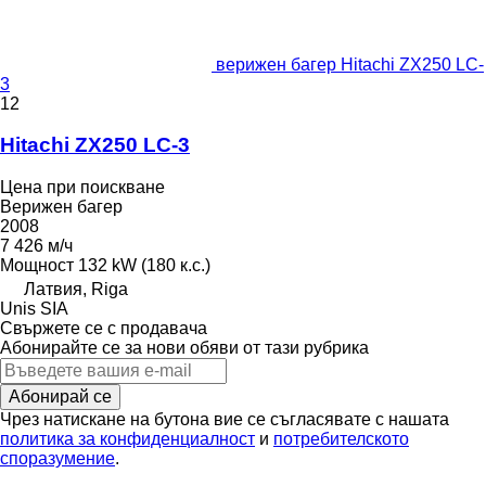
верижен багер Hitachi ZX250 LC-
3
12
Hitachi ZX250 LC-3
Цена при поискване
Верижен багер
2008
7 426 м/ч
Мощност
132 kW (180 к.с.)
Латвия, Riga
Unis SIA
Свържете се с продавача
Абонирайте се за нови обяви от тази рубрика
Абонирай се
Чрез натискане на бутона вие се съгласявате с нашата
политика за конфиденциалност
и
потребителското
споразумение
.