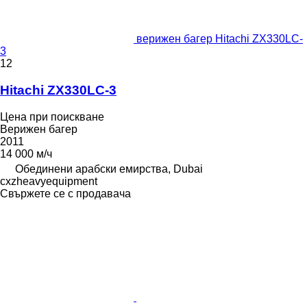
верижен багер Hitachi ZX330LC-
3
12
Hitachi ZX330LC-3
Цена при поискване
Верижен багер
2011
14 000 м/ч
Обединени арабски емирства, Dubai
cxzheavyequipment
Свържете се с продавача