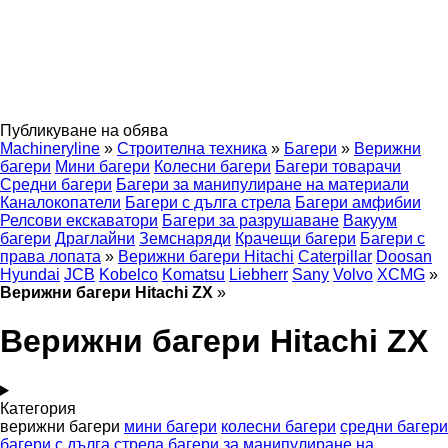
Публикуване на обява
Machineryline
»
Строителна техника
»
Багери
»
Верижни
багери
Мини багери
Колесни багери
Багери товарачи
Средни багери
Багери за манипулиране на материали
Каналокопатели
Багери с дълга стрела
Багери амфибии
Релсови екскаватори
Багери за разрушаване
Вакуум
багери
Драглайни
Земснаряди
Крачещи багери
Багери с
права лопата
»
Верижни багери Hitachi
Caterpillar
Doosan
Hyundai
JCB
Kobelco
Komatsu
Liebherr
Sany
Volvo
XCMG
»
Верижни багери Hitachi ZX
»
Верижни багери Hitachi ZX
Категория
верижни багери
мини багери
колесни багери
средни багери
багери с дълга стрела
багери за манипулиране на