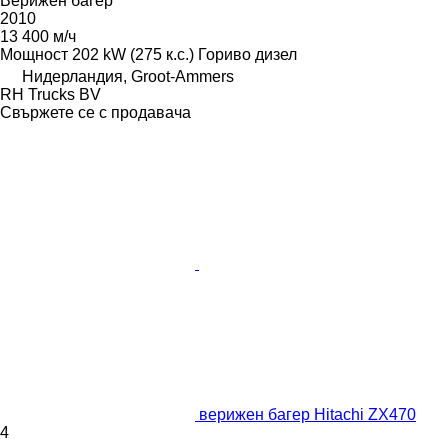
Верижен багер
2010
13 400 м/ч
Мощност
202 kW (275 к.с.)
Гориво
дизел
Нидерландия, Groot-Ammers
RH Trucks BV
Свържете се с продавача
верижен багер Hitachi ZX470
4