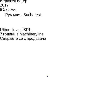
Верижен багер
2017
8 575 м/ч
Румъния, Bucharest
Utirom Invest SRL
7
години в Machineryline
Свържете се с продавача