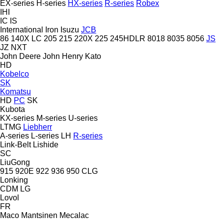
EX-series
H-series
HX-series
R-series
Robex
IHI
IC
IS
International
Iron
Isuzu
JCB
86
140X LC
205
215
220X
225
245HDLR
8018
8035
8056
JS
JZ
NXT
John Deere
John Henry
Kato
HD
Kobelco
SK
Komatsu
HD
PC
SK
Kubota
KX-series
M-series
U-series
LTMG
Liebherr
A-series
L-series
LH
R-series
Link-Belt
Lishide
SC
LiuGong
915
920E
922
936
950
CLG
Lonking
CDM
LG
Lovol
FR
Maco
Mantsinen
Mecalac