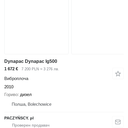
Dynapac Dynapac lg500
1 672 €
7 200 PLN
≈ 3 276 лв.
Виброплоча
2010
Гориво
дизел
Полша, Bolechowice
PACZYŃSCY. pl