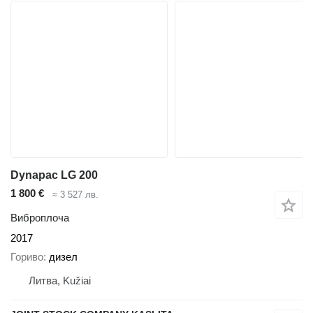
Dynapac LG 200
1 800 €
≈ 3 527 лв.
Виброплоча
2017
Гориво
дизел
Литва, Kužiai