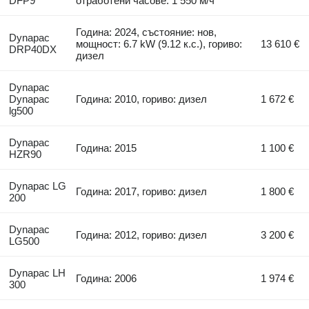
DFP9
отработени часове: 1 550 м/ч
Година: 2024, състояние: нов,
Dynapac
мощност: 6.7 kW (9.12 к.с.), гориво:
13 610 €
DRP40DX
дизел
Dynapac
Dynapac
Година: 2010, гориво: дизел
1 672 €
lg500
Dynapac
Година: 2015
1 100 €
HZR90
Dynapac LG
Година: 2017, гориво: дизел
1 800 €
200
Dynapac
Година: 2012, гориво: дизел
3 200 €
LG500
Dynapac LH
Година: 2006
1 974 €
300