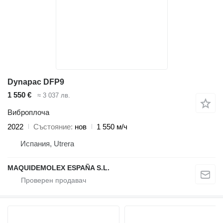
Dynapac DFP9
1 550 €
≈ 3 037 лв.
Виброплоча
2022
Състояние
нов
1 550 м/ч
Испания, Utrera
MAQUIDEMOLEX ESPAÑA S.L.