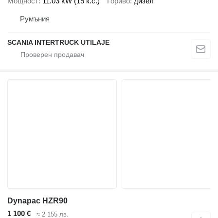
Мощност
11.03 kW (15 к.с.)
Гориво
дизел
Румъния
SCANIA INTERTRUCK UTILAJE
Dynapac HZR90
1 100 €
≈ 2 155 лв.