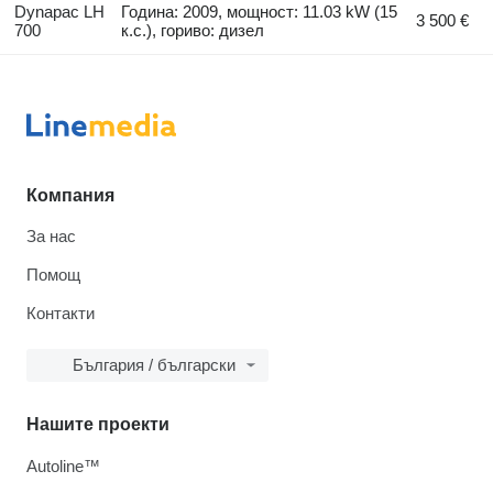
Dynapac LH
Година: 2009, мощност: 11.03 kW (15
3 500 €
700
к.с.), гориво: дизел
Компания
За нас
Помощ
Контакти
България / български
Нашите проекти
Autoline™