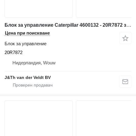
Блок за управление Caterpillar 4600132 - 20R7872 за багер Caterpillar 340 352 374 385 320F 330F 340F 312F 352F 313F 323F 325F 335F 316F 326F 336F 318F 349F 320D2 320D3 330D2 323D2 326D2
Цена при поискване
Блок за управление
20R7872
Нидерландия, Wouw
J&Th van der Veldt BV