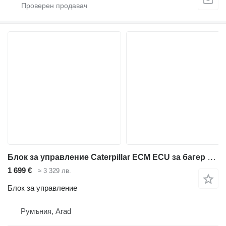
Блок за управление Caterpillar ECM ECU за багер Caterpillar E320 / E323 / E325 / E326 / E330 / E336 / E340 / 950M / 962M
1 699 €
≈ 3 329 лв.
Блок за управление
Румъния, Arad