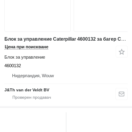
Блок за управление Caterpillar 4600132 за багер Caterpillar 340 352 374 385 320F 330F 340F 352F 323F 325F 335F 316F 326F 336F 318F 349F 320D2 320D3 330D2 323D2 326D2 312F 313F
Цена при поискване
Блок за управление
4600132
Нидерландия, Wouw
J&Th van der Veldt BV