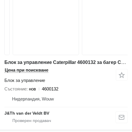
Блок за управление Caterpillar 4600132 за багер Caterpillar 340 352 374 385 320F 330F 340F 312F 352F 313F 323F 325F 335F 316F 326F 336F 318F 349F 320D2 320D3 330D2 323D2 326D2
Цена при поискване
Блок за управление
Състояние
нов
4600132
Нидерландия, Wouw
J&Th van der Veldt BV