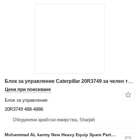
Блок за управление Caterpillar 20R3749 за челен товарач Caterpillar 966M 986K 340F 336F
Цена при поискване
Блок за управление
20R3749 488-4886
Обединени арабски емирства, Sharjah
Mohammad AL karmy New Heavy Equip Spare Parts TR L.L.C Sole proprietorship