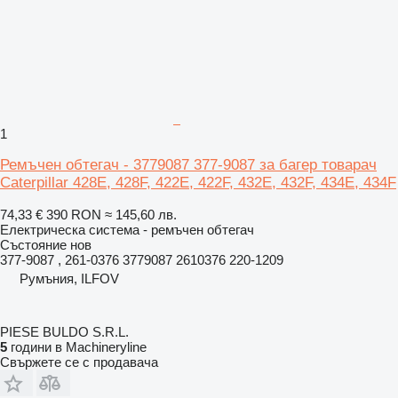
1
Ремъчен обтегач - 3779087 377-9087 за багер товарач
Caterpillar 428E, 428F, 422E, 422F, 432E, 432F, 434E, 434F
74,33 €
390 RON
≈ 145,60 лв.
Електрическа система - ремъчен обтегач
Състояние
нов
377-9087 , 261-0376 3779087 2610376 220-1209
Румъния, ILFOV
PIESE BULDO S.R.L.
5
години в Machineryline
Свържете се с продавача