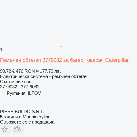
1
Ремъчен обтегач 3779082 за багер товарач Caterpillar
90,72 €
476 RON
≈ 177,70 лв.
Електрическа система - ремъчен обтегач
Състояние
нов
3779082 , 377-9082
Румъния, ILFOV
PIESE BULDO S.R.L.
5
години в Machineryline
Свържете се с продавача