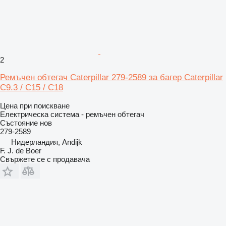
2
Ремъчен обтегач Caterpillar 279-2589 за багер Caterpillar
C9.3 / C15 / C18
Цена при поискване
Електрическа система - ремъчен обтегач
Състояние
нов
279-2589
Нидерландия, Andijk
F. J. de Boer
Свържете се с продавача