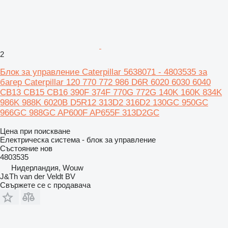
2
Блок за управление Caterpillar 5638071 - 4803535 за
багер Caterpillar 120 770 772 986 D6R 6020 6030 6040
CB13 CB15 CB16 390F 374F 770G 772G 140K 160K 834K
986K 988K 6020B D5R12 313D2 316D2 130GC 950GC
966GC 988GC AP600F AP655F 313D2GC
Цена при поискване
Електрическа система - блок за управление
Състояние
нов
4803535
Нидерландия, Wouw
J&Th van der Veldt BV
Свържете се с продавача