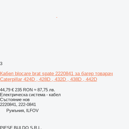
3
Кабел blocare brat spate 2220841 за багер товарач
Caterpillar 424D , 428D , 432D , 438D , 442D
44,79 €
235 RON
≈ 87,75 лв.
Електрическа система - кабел
Състояние
нов
2220841, 222-0841
Румъния, ILFOV
PIESE BULDO S.R.L.