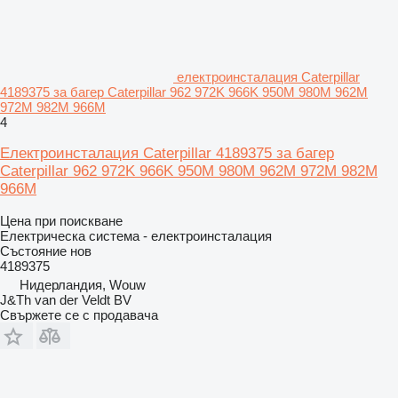
електроинсталация Caterpillar
4189375 за багер Caterpillar 962 972K 966K 950M 980M 962M
972M 982M 966M
4
Електроинсталация Caterpillar 4189375 за багер
Caterpillar 962 972K 966K 950M 980M 962M 972M 982M
966M
Цена при поискване
Електрическа система - електроинсталация
Състояние
нов
4189375
Нидерландия, Wouw
J&Th van der Veldt BV
Свържете се с продавача