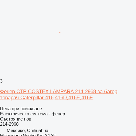
3
Фенер CTP COSTEX LAMPARA 214-2968 за багер
товарач Caterpillar 416,416D,416E,416F
Цена при поискване
Електрическа система - фенер
Състояние
нов
214-2968
Мексико, Chihuahua
Maquinaria Wiebe Km 24 Sa