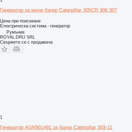
Генератор за мини багер Caterpillar 305CR 306 307
Цена при поискване
Електрическа система - генератор
Румъния
ROYAL DRU SRL
Свържете се с продавача
1
Генератор AGN901491 за багер Caterpillar 303-11