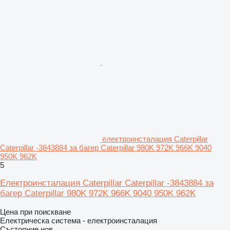
електроинсталация Caterpillar
Caterpillar -3843884 за багер Caterpillar 980K 972K 966K 9040
950K 962K
5
Електроинсталация Caterpillar Caterpillar -3843884 за
багер Caterpillar 980K 972K 966K 9040 950K 962K
Цена при поискване
Електрическа система - електроинсталация
Състояние
нов