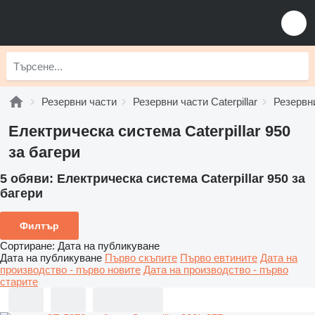
Резервни части
Резервни части Caterpillar
Резервни
Електрическа система Caterpillar 950
за багери
5 обяви:
Електрическа система Caterpillar 950 за
багери
Филтър
Сортиране
:
Дата на публикуване
Дата на публикуване
Първо скъпите
Първо евтините
Дата на
производство - първо новите
Дата на производство - първо
старите