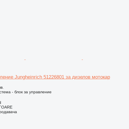
ление Jungheinrich 51226801 за дизелов мотокар
в.
стема - блок за управление
d
ITOARE
продавача