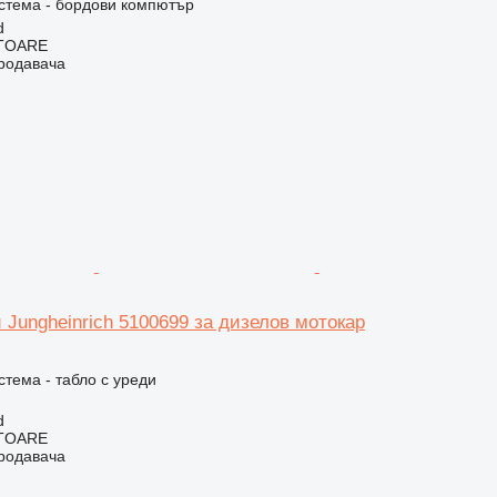
стема - бордови компютър
d
ITOARE
продавача
 Jungheinrich 5100699 за дизелов мотокар
.
стема - табло с уреди
d
ITOARE
продавача