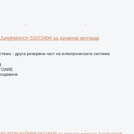
c Jungheinrich 51072404 за дизелов мотокар
.
стема - друга резервна част на електрическата система
d
ITOARE
продавача
RCATOR BATERIE 08718320 за дизелов мотокар Jungheinrich