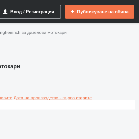
Вход / Регистрация
Публикуване на обява
ngheinrich за дизелови мотокари
отокари
новите
Дата на производство - първо старите