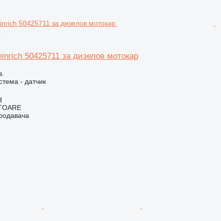
р
inrich 50425711 за дизелов мотокар
в.
стема - датчик
d
ITOARE
продавача