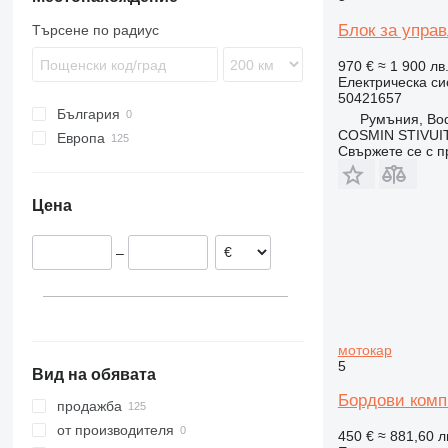
Блок за управ
Търсене по радиус
970 €
≈ 1 900 лв
Електрическа си
50421657
България
Румъния, Bo
COSMIN STIVU
Европа
Свържете се с 
Румъния
Нидерландия
Цена
–
мотокар
5
Вид на обявата
Бордови комп
продажба
от производителя
450 €
≈ 881,60 л