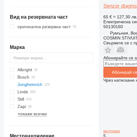
дизелови мотокари
Senzor diagno
бензинови мотокари
65 €
≈ 127,30 лв
Вид на резервната част
електрокари
Електрическа си
газокари
50130160
оригинална резервна част
Румъния, Bo
електрически палетни колички
COSMIN STIVU
Свържете се с 
ордер пикъри
Марка
контейнерни товарачи
Абонирайте се з
ричтраци
стакери
Albright
Абонирай с
Bosch
Чрез натискане 
Jungheinrich
H-series
531
Linde
533
DFG
Still
535
D-series
A-Class
DFG 435
Zapi
541
H-series
FM
покажи всички
L-series
R-series
V-series
мотокар
5
Местонахождение