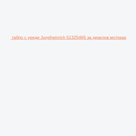
табло с уреди Jungheinrich 51325465 за дизелов мотокар