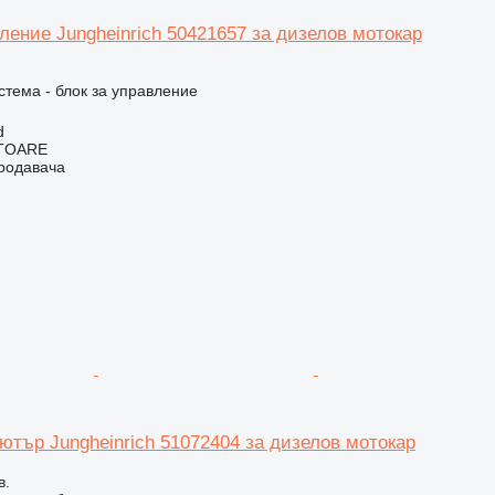
ление Jungheinrich 50421657 за дизелов мотокар
.
стема - блок за управление
d
ITOARE
продавача
ютър Jungheinrich 51072404 за дизелов мотокар
в.