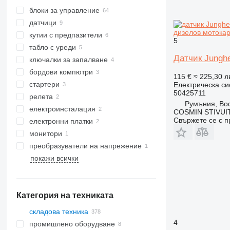
блоки за управление
датчици
дизелов мотока
кутии с предпазители
5
табло с уреди
Датчик Junghe
ключалки за запалване
бордови компютри
115 €
≈ 225,30 л
стартери
Електрическа си
50425711
релета
Румъния, Bo
електроинсталация
COSMIN STIVU
Свържете се с 
електронни платки
монитори
преобразуватели на напрежение
покажи всички
Категория на техниката
складова техника
4
промишлено оборудване
мотокари