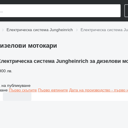
Електрическа система Jungheinrich
Електрическа система Ju
дизелови мотокари
Електрическа система Jungheinrich за дизелови м
900 лв.
 на публикуване
ване
Първо скъпите
Първо евтините
Дата на производство - първо 