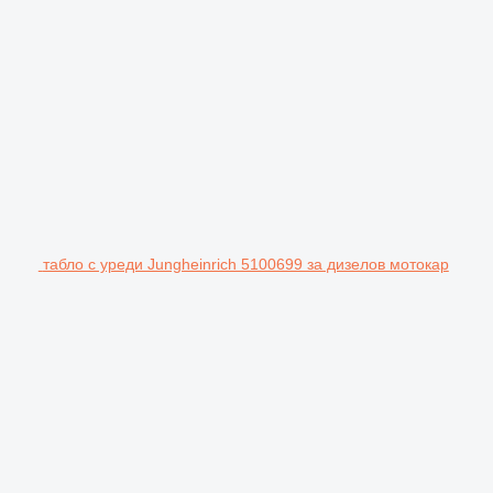
табло с уреди Jungheinrich 5100699 за дизелов мотокар