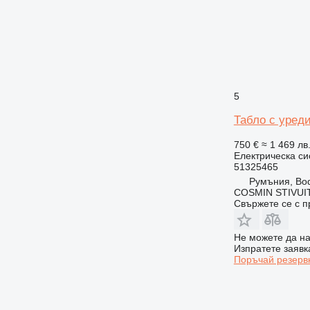
5
Табло с уреди
750 €
≈ 1 469 лв
Електрическа си
51325465
Румъния, Bo
COSMIN STIVU
Свържете се с 
Не можете да на
Изпратете заявк
Поръчай резерв