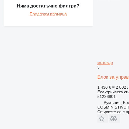
Няма достатъчно филтри?
Предложи промяна
мотокар
5
Блок за управ
1 430 €
≈ 2 802 л
Електрическа си
51226801
Румъния, Bo
COSMIN STIVU
Свържете се с 