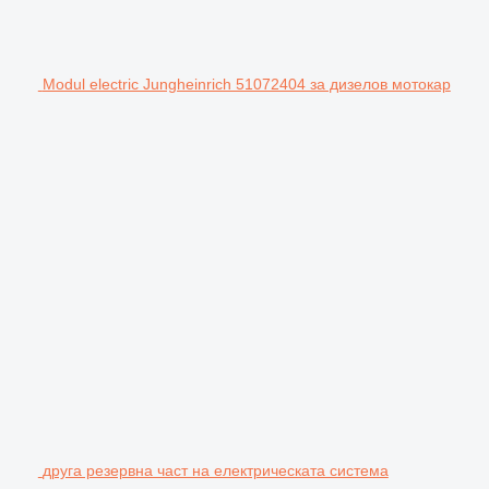
Modul electric Jungheinrich 51072404 за дизелов мотокар
друга резервна част на електрическата система