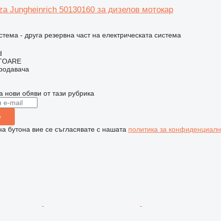
za Jungheinrich 50130160 за дизелов мотокар
.
стема - друга резервна част на електрическата система
d
ITOARE
продавача
а нови обяви от тази рубрика
е
на бутона вие се съгласявате с нашата
политика за конфиденциалн