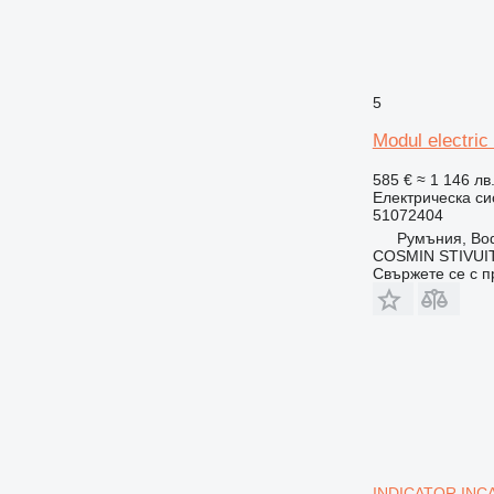
5
Modul electri
585 €
≈ 1 146 лв
Електрическа си
51072404
Румъния, Bo
COSMIN STIVU
Свържете се с 
INDICATOR INCA