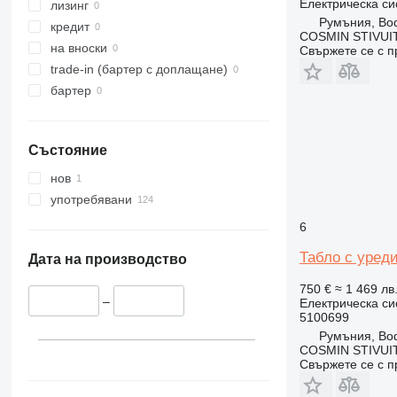
Електрическа си
лизинг
Румъния, Bo
кредит
COSMIN STIVU
на вноски
Свържете се с 
trade-in (бартер с доплащане)
бартер
Състояние
нов
употребявани
6
Табло с уреди
Дата на производство
750 €
≈ 1 469 лв
–
Електрическа си
5100699
Румъния, Bo
COSMIN STIVU
Свържете се с 