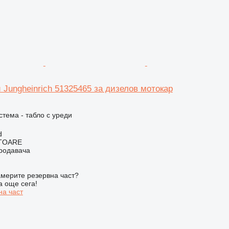
 Jungheinrich 51325465 за дизелов мотокар
.
стема - табло с уреди
d
ITOARE
продавача
мерите резервна част?
а още сега!
на част