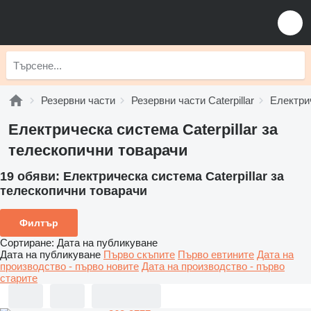
Резервни части
Резервни части Caterpillar
Електрич
Електрическа система Caterpillar за
телескопични товарачи
19 обяви:
Електрическа система Caterpillar за
телескопични товарачи
Филтър
Сортиране
:
Дата на публикуване
Дата на публикуване
Първо скъпите
Първо евтините
Дата на
производство - първо новите
Дата на производство - първо
старите