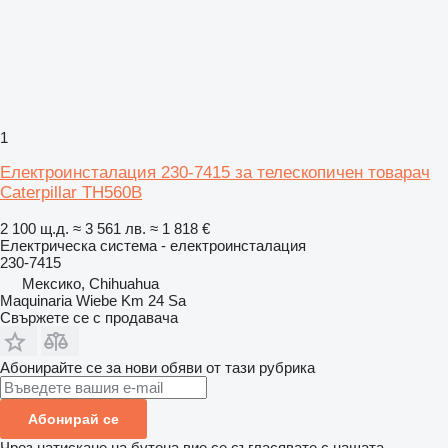
1
Електроинсталация 230-7415 за телескопичен товарач
Caterpillar TH560B
2 100 щ.д.
≈ 3 561 лв.
≈ 1 818 €
Електрическа система - електроинсталация
230-7415
Мексико, Chihuahua
Maquinaria Wiebe Km 24 Sa
Свържете се с продавача
Абонирайте се за нови обяви от тази рубрика
Абонирай се
Чрез натискане на бутона вие се съгласявате с нашата