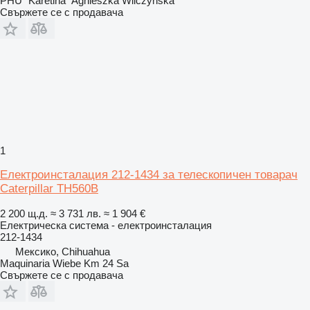
PHU "Karetina" Agnieszka Wilczyńska
Свържете се с продавача
1
Електроинсталация 212-1434 за телескопичен товарач
Caterpillar TH560B
2 200 щ.д.
≈ 3 731 лв.
≈ 1 904 €
Електрическа система - електроинсталация
212-1434
Мексико, Chihuahua
Maquinaria Wiebe Km 24 Sa
Свържете се с продавача