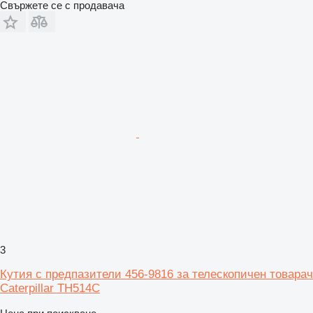
Свържете се с продавача
3
Кутия с предпазители 456-9816 за телескопичен товарач
Caterpillar TH514C