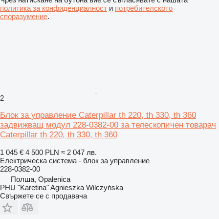
политика за конфиденциалност
и
потребителското
споразумение
.
2
Блок за управление Caterpillar th 220, th 330, th 360
задвижващ модул 228-0382-00 за телескопичен товарач
Caterpillar th 220, th 330, th 360
1 045 €
4 500 PLN
≈ 2 047 лв.
Електрическа система - блок за управление
228-0382-00
Полша, Opalenica
PHU "Karetina" Agnieszka Wilczyńska
Свържете се с продавача