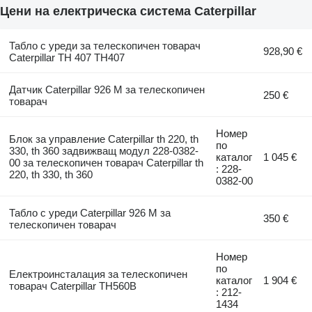
Цени на електрическа система Caterpillar
Табло с уреди за телескопичен товарач
928,90 €
Caterpillar TH 407 TH407
Датчик Caterpillar 926 M за телескопичен
250 €
товарач
Номер
Блок за управление Caterpillar th 220, th
по
330, th 360 задвижващ модул 228-0382-
каталог
1 045 €
00 за телескопичен товарач Caterpillar th
: 228-
220, th 330, th 360
0382-00
Табло с уреди Caterpillar 926 M за
350 €
телескопичен товарач
Номер
по
Електроинсталация за телескопичен
каталог
1 904 €
товарач Caterpillar TH560B
: 212-
1434