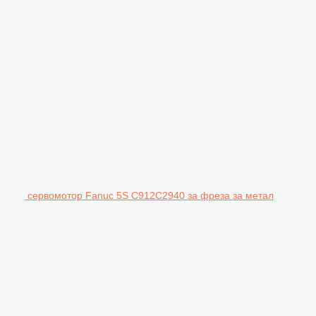
сервомотор Fanuc 5S C912C2940 за фреза за метал