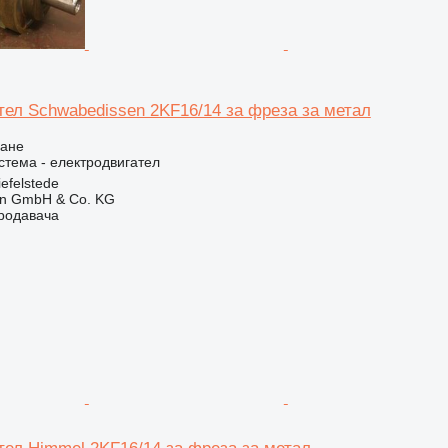
тел Schwabedissen 2KF16/14 за фреза за метал
ване
стема - електродвигател
efelstede
en GmbH & Co. KG
продавача