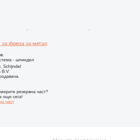
 за фреза за метал
в.
стема - шпиндел
 Schijndel
 B.V.
продавача
мерите резервна част?
а още сега!
на част