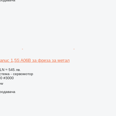
продавача
anuc 1,5S A06B за фреза за метал
PLN
≈ 545 лв.
стема - сервомотор
00 #3000
ow
продавача