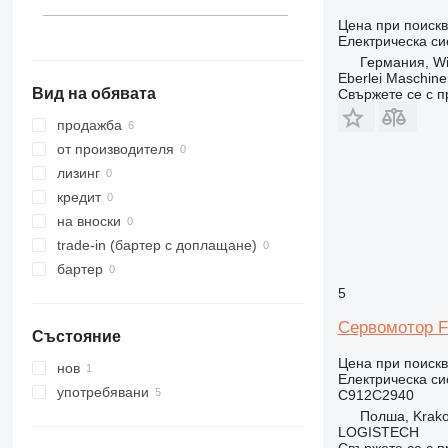
Цена при поиск
Електрическа си
Германия, Wi
Eberlei Maschin
Вид на обявата
Свържете се с 
продажба
от производителя
лизинг
кредит
на вноски
trade-in (бартер с доплащане)
бартер
5
Сервомотор F
Състояние
Цена при поиск
нов
Електрическа си
употребявани
C912C2940
Полша, Krak
LOGISTECH