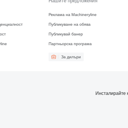
Нашите предложения
Реклама на Machineryline
денциалност
Публикуване на обява
ост
Публикувай банер
line
Партньорска програма
За дилъри
Инсталирайте 