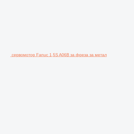
сервомотор Fanuc 1,5S A06B за фреза за метал