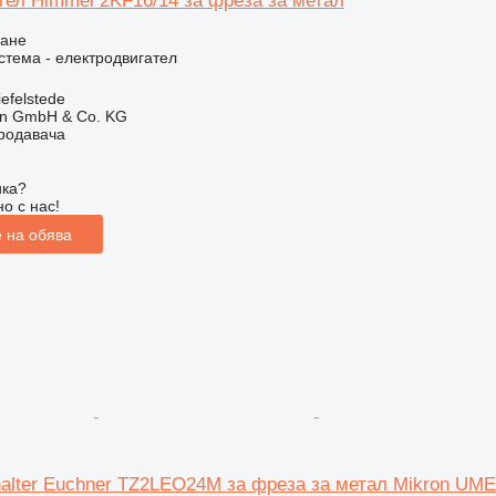
тел Himmel 2KF16/14 за фреза за метал
ване
стема - електродвигател
efelstede
en GmbH & Co. KG
продавача
ика?
о с нас!
 на обява
halter Euchner TZ2LEO24M за фреза за метал Mikron UME