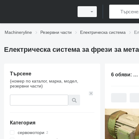
Machineryline
Резервни части
Електрическа система
Ел
Електрическа система за фрези за мет
Търсене
6 обяви:
Ел
(номер по каталог, марка, модел,
резервни части)
Категория
сервомотори