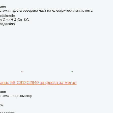
ване
стема - друга резервна част на електрическата система
efelstede
en GmbH & Co. KG
продавача
anuc 5S C912C2940 за фреза за метал
ване
стема - сервомотор
ow