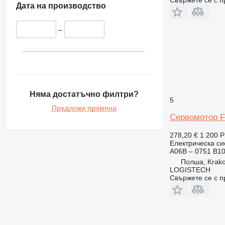
Свържете се с 
Дата на производство
–
Няма достатъчно филтри?
5
Предложи промяна
Сервомотор F
278,20 €
1 200 
Електрическа си
A06B – 0751 B1
Полша, Krak
LOGISTECH
Свържете се с 