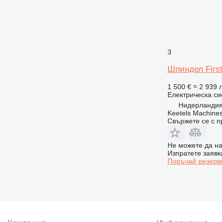
3
Шпиндел First
1 500 €
≈ 2 939 л
Електрическа си
Нидерландия,
Keetels Machines
Свържете се с 
Не можете да на
Изпратете заявк
Поръчай резерв