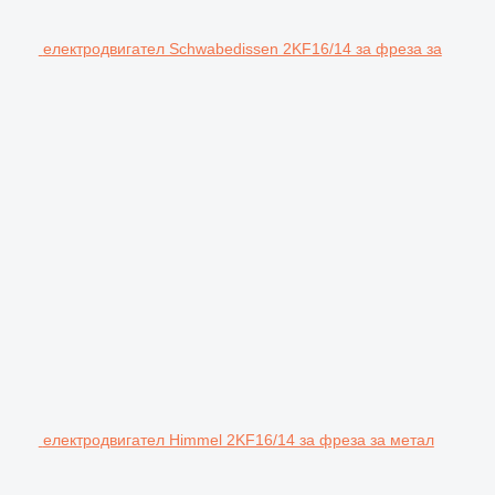
електродвигател Schwabedissen 2KF16/14 за фреза за
електродвигател Himmel 2KF16/14 за фреза за метал