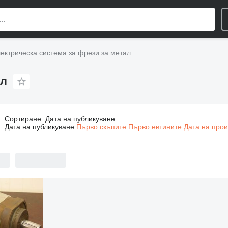
ектрическа система за фрези за метал
ал
Сортиране
:
Дата на публикуване
ектрическа система за фрези за метал
Дата на публикуване
Първо скъпите
Първо евтините
Дата на прои